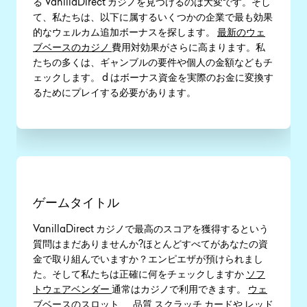
る VanillaDirect カジノを見つけるのは大変です。そし
て、私たちは、以下に属するいくつかの企業で最も効果
的なウェルカム追加ボーナスを探します。
最新のウェ
ブベースのカジノ
費用対効果がさらに高まります。私
たちの多くは、ギャンブルの要件や個人の金額などもチ
ェックします。 d はボーナス資金を実際のお金に変換す
るためにプレイする必要があります。
ゲームタイトル
VanillaDirect カジノで最高のスコアを獲得するという
質問はまだありませんか?ほとんどすべてがあなたの資
金で取り組んでいますか？エンピエザが預けられまし
た。そして私たちは正確に何をチェックしますか
ソフ
トウェアベンダー
通常はカジノで利用できます。
ウェ
ブベースのスロット
、 品質 スクラッチ カードや
レッド