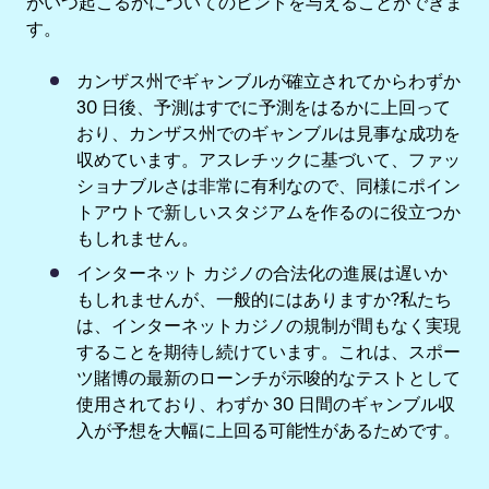
がいつ起こるかについてのヒントを与えることができま
す。
カンザス州でギャンブルが確立されてからわずか
30 日後、予測はすでに予測をはるかに上回って
おり、カンザス州でのギャンブルは見事な成功を
収めています。アスレチックに基づいて、ファッ
ショナブルさは非常に有利なので、同様にポイン
トアウトで新しいスタジアムを作るのに役立つか
もしれません。
インターネット カジノの合法化の進展は遅いか
もしれませんが、一般的にはありますか?私たち
は、インターネットカジノの規制が間もなく実現
することを期待し続けています。これは、スポー
ツ賭博の最新のローンチが示唆的なテストとして
使用されており、わずか 30 日間のギャンブル収
入が予想を大幅に上回る可能性があるためです。