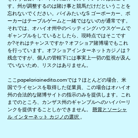
す。州が調整するのは賭け事と競馬だけだということを
忘れないでください。パイみたいなS ゴーポーカー、ポ
ーカーはテーブルゲームと一緒ではないのが通常です。
それでは、オハイオ州中のベッティングハウスゲームで
ギャンブルをしているとしたら、現時点ではそこです
か?それはチャンスですか？オフショア賭博場でもこれ
を行っています。オフショアインターネットカジノは？
残念ですが、個人の管轄下には事実上一切の監視が及ん
でいないため、リスクはありません。
ここpapelariainedita.comでは？ほとんどの場合、米
国でライセンスを取得した従業員、この場合はオハイオ
州の合法的な賭博サイトの指示のみを提供します。これ
までのところ、カンザス州のギャンブルへのハイパーリ
ンクを提供することしかできません。
懸賞とソーシャ
ル インターネット カジノの選択
。