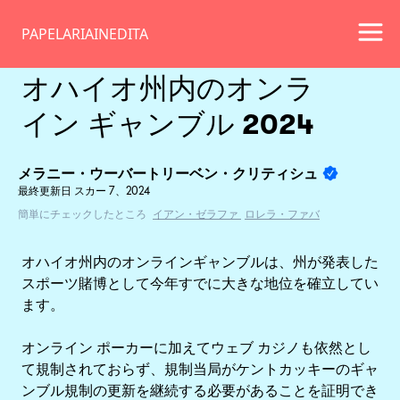
PAPELARIAINEDITA
オハイオ州内のオンラ
イン ギャンブル 2024
メラニー・ウーバートリーベン・クリティシュ
最終更新日
スカー 7、2024
簡単にチェックしたところ
イアン・ゼラファ
ロレラ・ファバ
オハイオ州内のオンラインギャンブルは、州が発表した
スポーツ賭博として今年すでに大きな地位を確立してい
ます。
オンライン ポーカーに加えてウェブ カジノも依然とし
て規制されておらず、規制当局がケントカッキーのギャ
ンブル規制の更新を継続する必要があることを証明でき