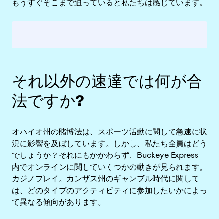
もうすぐそこまで迫っていると私たちは感じています。
それ以外の速達では何が合
法ですか?
オハイオ州の賭博法は、スポーツ活動に関して急速に状
況に影響を及ぼしています。しかし、私たち全員はどう
でしょうか？それにもかかわらず、Buckeye Express
内でオンラインに関していくつかの動きが見られます。
カジノプレイ。カンザス州のギャンブル時代に関して
は、どのタイプのアクティビティに参加したいかによっ
て異なる傾向があります。