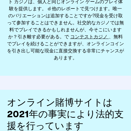
ト カジノは、個人と同じオンライン ゲームのプレイ体
験を提供します。 d 他のレポートで見つけます。唯一
のバリエーションは追加することですか?現金を受け取
って参加することはできません。社交的なカジノでは無
料でプレイできるかもしれませんが、今そこにいます
か？引き離す必要がある。で
コンテストカジノ
、無料
でプレイを続けることができますが、オンラインコイン
を引き出し可能な現金に直接交換する非常にチャンスが
あります。
オンライン賭博サイトは
2021年の事実により法的支
援を行っています