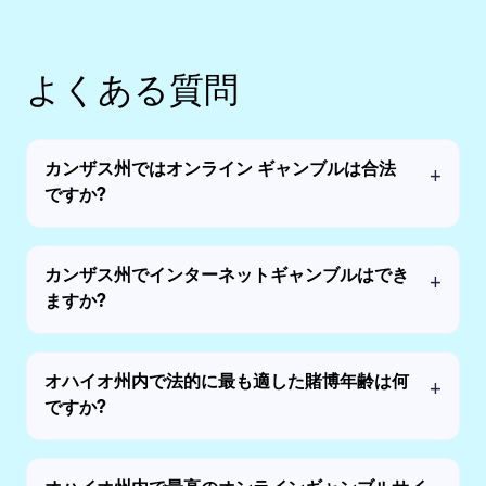
よくある質問
カンザス州ではオンライン ギャンブルは合法
ですか?
カンザス州でインターネットギャンブルはでき
ますか?
オハイオ州内で法的に最も適した賭博年齢は何
ですか?