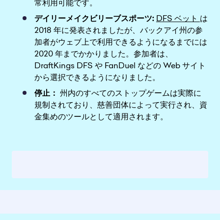
常利用可能です。
デイリーメイクビリーブスポーツ:
DFS ベット
は
2018 年に発表されましたが、バックアイ州の参
加者がウェブ上で利用できるようになるまでには
2020 年までかかりました。参加者は、
DraftKings DFS や FanDuel などの Web サイト
から選択できるようになりました。
停止：
州内のすべてのストップゲームは実際に
規制されており、慈善団体によって実行され、資
金集めのツールとして適用されます。