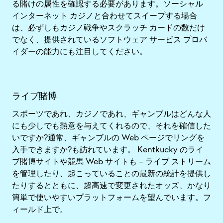
る賭けの属性を確認する必要があります。ソーシャル
インターネット カジノと合わせてスイープする場合
は、必ずしもカジノ戦争やスクラッチ カードの数だけ
でなく、提供されているソフトウェア サービス プロバ
イダーの能力にも注目してください。
ライブ賭博
スポーツであれ、カジノであれ、ギャンブルはどんな人
にも少しでも熱意を与えてくれるので、それを確信した
いですか?通常、ギャンブルの Web ページでリングを
入手できますか?も訪れています。 Kentkucky のライ
ブ賭博サイトや競馬 Web サイトも – ライブ ストリーム
を管理したり、起こっていることの最新の統計を提供し
たりするとともに、超高速で変更されたオッズ、かなり
簡単で使いやすいプラットフォームを望んでいます。フ
ィールド上で。