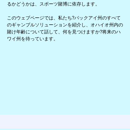
るかどうかは、スポーツ賭博に依存します。
このウェブページでは、私たち?バックアイ州のすべて
のギャンブルソリューションを紹介し、オハイオ州内の
賭け年齢について話して、何を見つけますか?将来のハ
ワイ州を待っています。