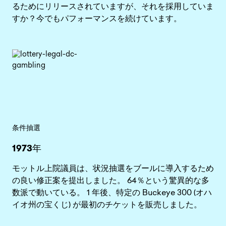
るためにリリースされていますが、それを採用していま
すか？今でもパフォーマンスを続けています。
条件抽選
1973年
モットル上院議員は、状況抽選をブールに導入するため
の良い修正案を提出しました。 64％という驚異的な多
数派で動いている。 1 年後、特定の Buckeye 300 (オハ
イオ州の宝くじ) が最初のチケットを販売しました。