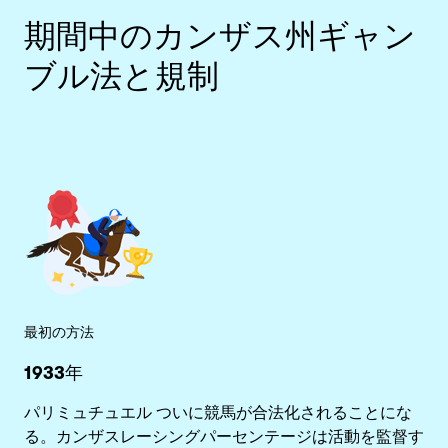
期間中のカンザス州ギャン
ブル法と規制
最初の方法
1933年
パリミュチュエル ついに競馬が合法化されることにな
る。カンザスレーシングパーセンテージは活動を監督す