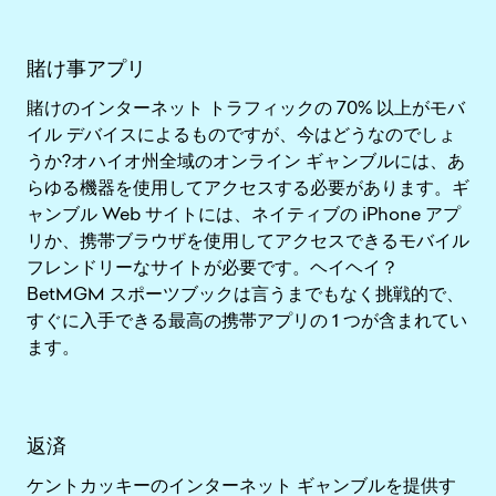
賭け事アプリ
賭けのインターネット トラフィックの 70% 以上がモバ
イル デバイスによるものですが、今はどうなのでしょ
うか?オハイオ州全域のオンライン ギャンブルには、あ
らゆる機器を使用してアクセスする必要があります。ギ
ャンブル Web サイトには、ネイティブの iPhone アプ
リか、携帯ブラウザを使用してアクセスできるモバイル
フレンドリーなサイトが必要です。ヘイヘイ？
BetMGM スポーツブックは言うまでもなく挑戦的で、
すぐに入手できる最高の携帯アプリの 1 つが含まれてい
ます。
返済
ケントカッキーのインターネット ギャンブルを提供す