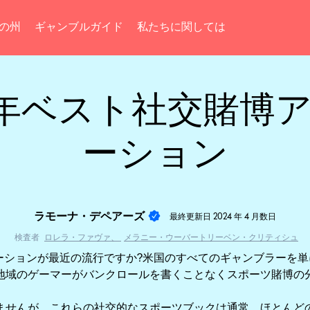
の州
ギャンブルガイド
私たちに関しては
4 年ベスト社交賭博
ーション
ラモーナ・デペアーズ
最終更新日
2024 年 4 月数日
検査者
ロレラ・ファヴァ、
メラニー・ウーバートリーベン・クリティシュ
ーションが最近の流行ですか?米国のすべてのギャンブラーを
地域のゲーマーがバンクロールを書くことなくスポーツ賭博の
ませんが、これらの社交的なスポーツブックは通常、ほとんど