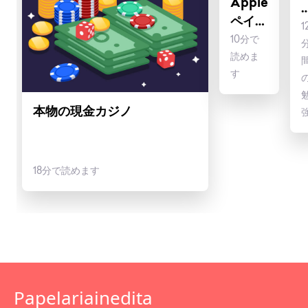
Apple
ペイア
さらに多くのことを学ぶ
1
ウトカ
10分で
読めま
ジノ
す
本物の現金カジノ
18分で読めます