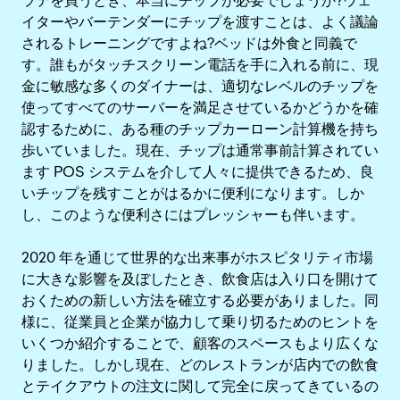
ラテを買うとき、本当にチップが必要でしょうか?ウェ
イターやバーテンダーにチップを渡すことは、よく議論
されるトレーニングですよね?ベッドは外食と同義で
す。誰もがタッチスクリーン電話を手に入れる前に、現
金に敏感な多くのダイナーは、適切なレベルのチップを
使ってすべてのサーバーを満足させているかどうかを確
認するために、ある種のチップカーローン計算機を持ち
歩いていました。現在、チップは通常事前計算されてい
ます POS システムを介して人々に提供できるため、良
いチップを残すことがはるかに便利になります。しか
し、このような便利さにはプレッシャーも伴います。
2020 年を通じて世界的な出来事がホスピタリティ市場
に大きな影響を及ぼしたとき、飲食店は入り口を開けて
おくための新しい方法を確立する必要がありました。同
様に、従業員と企業が協力して乗り切るためのヒントを
いくつか紹介することで、顧客のスペースもより広くな
りました。しかし現在、どのレストランが店内での飲食
とテイクアウトの注文に関して完全に戻ってきているの