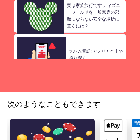
実は家族旅行です ディズニ
ーワールドを一般家庭の邪
魔にならない安全な場所に
置くには？
スパム電話: アメリカ全土で
鳴り響く
家族をソーシャルメディア
に参加させたことがありま
次のようなこともできます
すか?
ストリーミングと大ヒット作: 通常、ストリーミング
のほうがお得ですか?