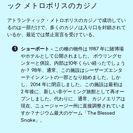
ック メトロポリスのカジノ
アトランティック・メトロポリスのカジノで成功してい
るのは一部だけで、多くのカジノは入り口を封鎖されて
いるか、最近では禁止宣言を受けている。
ショーボート
– この種の物件は 1987 年に賭博場
やホテルとして公開されました。 ボウリングセ
ンターと併設。内部は10年くらい経ったでしょう
か？ 98年、通常、この施設はシーザーズエンタ
ーテインメントの一部となり始めました。しか
し、2014 年に閉店しました。この施設は最初は
2 年後に、新しい非ゲーミング旅館として再オー
プンしました。代わりに、通常、カジノエリアは
現在、ニュージャージー州に直接調整されていま
すか？ナジウム最大のゲーム「The Blessed
Snake」。