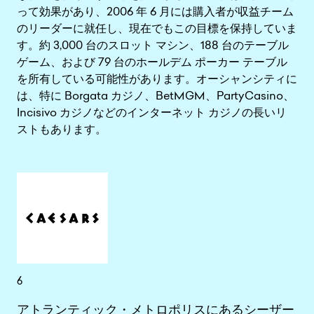
って効果があり、2006 年 6 月には購入者が収益チーム
のリーダーに就任し、現在でもこの目標を保持していま
す。約 3,000 台のスロット マシン、188 台のテーブル
ゲーム、および 79 台のホールデム ポーカー テーブル
を所有している可能性があります。オーシャンシティに
は、特に Borgata カジノ、BetMGM、PartyCasino、
Incisivo カジノなどのインターネット カジノの長いリ
ストもあります。
6
アトランティック・メトロポリスにあるシーザー