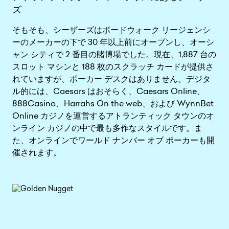
ズ
そもそも、シーザーズはボードウォーク リージェンシ
ーのメーカーの下で 30 年以上前にオープンし、オーシ
ャン シティで 2 番目の賭博場でした。現在、1,887 台の
スロット マシンと 188 枚のスクラッチ カードが提供さ
れていますが、ポーカー デスクはありません。デジタ
ル的には、Caesars はおそらく、Caesars Online、
888Casino、Harrahs On the web、および WynnBet
Online カジノを運営するアトランティック タウンのオ
ンライン カジノの中で最も多作なスタイルです。ま
た、オンラインでワールド ナンバー オブ ポーカーも開
催されます。