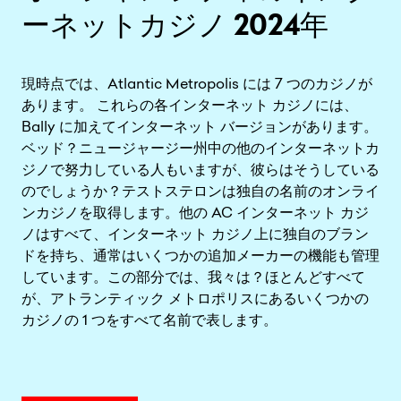
ーネットカジノ
2024年
現時点では、Atlantic Metropolis には 7 つのカジノが
あります。 これらの各インターネット カジノには、
Bally に加えてインターネット バージョンがあります。
ベッド？ニュージャージー州中の他のインターネットカ
ジノで努力している人もいますが、彼らはそうしている
のでしょうか？テストステロンは独自の名前のオンライ
ンカジノを取得します。他の AC インターネット カジ
ノはすべて、インターネット カジノ上に独自のブラン
ドを持ち、通常はいくつかの追加メーカーの機能も管理
しています。この部分では、我々は？ほとんどすべて
が、アトランティック メトロポリスにあるいくつかの
カジノの 1 つをすべて名前で表します。