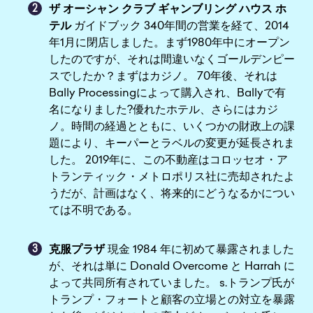
ザ オーシャン クラブ ギャンブリング ハウス ホ
テル
ガイドブック 340年間の営業を経て、2014
年1月に閉店しました。まず1980年中にオープン
したのですが、それは間違いなくゴールデンピー
スでしたか？まずはカジノ。 70年後、それは
Bally Processingによって購入され、Ballyで有
名になりました?優れたホテル、さらにはカジ
ノ。時間の経過とともに、いくつかの財政上の課
題により、キーパーとラベルの変更が延長されま
した。 2019年に、この不動産はコロッセオ・ア
トランティック・メトロポリス社に売却されたよ
うだが、計画はなく、将来的にどうなるかについ
ては不明である。
克服プラザ
現金 1984 年に初めて暴露されました
が、それは単に Donald Overcome と Harrah に
よって共同所有されていました。 s.トランプ氏が
トランプ・フォートと顧客の立場との対立を暴露