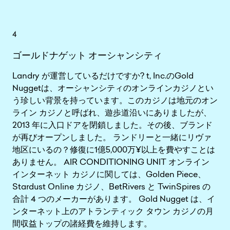
4
ゴールドナゲット オーシャンシティ
Landry が運営しているだけですか? t, Inc.のGold
Nuggetは、オーシャンシティのオンラインカジノとい
う珍しい背景を持っています。このカジノは地元のオン
ライン カジノと呼ばれ、遊歩道沿いにありましたが、
2013 年に入口ドアを閉鎖しました。その後、ブランド
が再びオープンしました。 ランドリーと一緒にリヴァ
地区にいるの？修復に1億5,000万¥以上を費やすことは
ありません。 AIR CONDITIONING UNIT オンライン
インターネット カジノに関しては、Golden Piece、
Stardust Online カジノ、BetRivers と TwinSpires の
合計 4 つのメーカーがあります。 Gold Nugget は、イ
ンターネット上のアトランティック タウン カジノの月
間収益トップの諸経費を維持します。