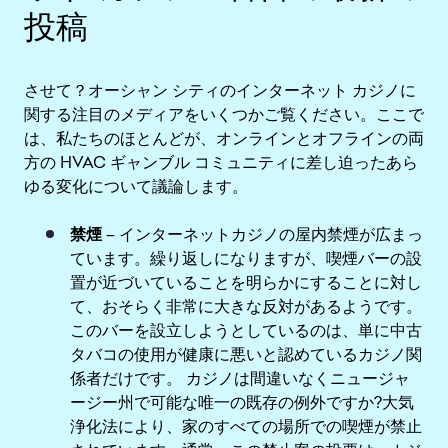
投稿
させて？オーシャン シティのインターネット カジノに
関する注目のメディアをいくつかご覧ください。ここで
は、私たちのほとんどが、オンラインとオフラインの両
方の HVAC ギャンブル コミュニティに差し迫ったあら
ゆる変化について議論します。
禁煙
– インターネットカジノの屋内禁煙が広まっ
ています。繰り返しになりますが、喫煙バーの設
置が近づいていることを明らかにすることに対し
て、おそらく非常に大きな反対があるようです。
このバーを設立しようとしているのは、単に中古
タバコの使用が健康に悪いと認めているカジノ関
係者だけです。 カジノは間違いなくニュージャ
ージー州で可能な唯一の既存の例外ですか?大気
浄化法により、家のすべての場所での喫煙が禁止