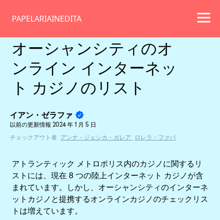
PAPELARIAINEDITA
オーシャンシティのオ
ンライン インターネッ
ト カジノのリスト
イアン・ゼラファ
以前の更新情報
2024 年 1 月 5 日
チェックアウト者
アンナ・ジェシカ・ガレア
ロレラ・ファバ
アトランティック メトロポリス内のカジノに関するリ
ストには、現在 8 つの陸上インターネット カジノが含
まれています。しかし、オーシャンシティのインターネ
ットカジノと提携するオンラインカジノのチェックリス
トは増えています。