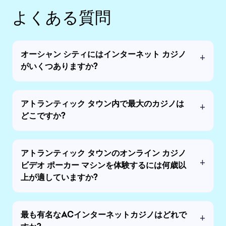
よくある質問
オーシャン シティにはインターネット カジノ
がいくつありますか?
アトランティック タウン内で最大のカジノは
どこですか?
アトランティック タウンのオンライン カジノ
ビデオ ポーカー マシンを体験するには何歳以
上が適していますか?
最も有名なACインターネットカジノはどれで