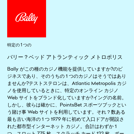
特定の 1 つの
バリー？ベッド アトランティック メトロポリス
Bally がこの種のカジノ機能を提供していますか?のビ
ジネスであり、そのうちの 1 つのカジノはそうではあり
ませんか?テストステロンは、Atlantic Metropolis カジ
ノを使用しているときに、特定のオンライン カジノ
Web サイトをブランド化していますか?イングの名前。
しかし、彼らは確かに、PointsBet スポーツブックとい
う賭け事 Web サイトを利用しています。それ？数ある
最も古い海洋の 1 つ 1979 年に初めて入口ドアが開設さ
れた都市型インターネット カジノ。合計はわずか 1