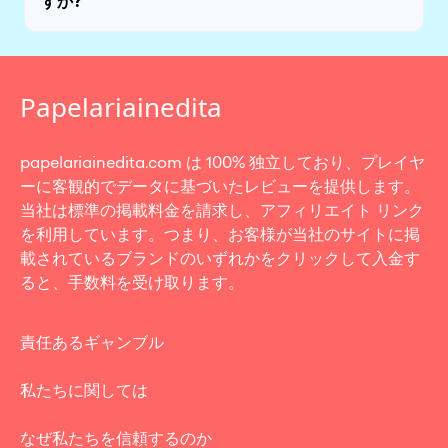
すか?
papelariainedita.com は 100% 独立しており、プレイヤ
ーに客観的でデータに基づいたレビューを提供します。
当社は標準の掲載料金を請求し、アフィリエイト リンク
を利用しています。つまり、お客様が当社のサイトに掲
載されているブランドのいずれかをクリックして入金す
ると、手数料を受け取ります。
責任あるギャンブル
私たちに関しては
なぜ私たちを信頼するのか