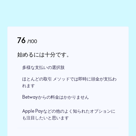
手数料
通常の出
0 単純に Betway によって
金手数料
76
/100
始めるには十分です。
多様な支払いの選択肢
ほとんどの取引 メソッドでは即時に頭金が支払わ
れます
Betwayからの料金はかかりません
Apple Payなどの他のよく知られたオプションに
も注目したいと思います