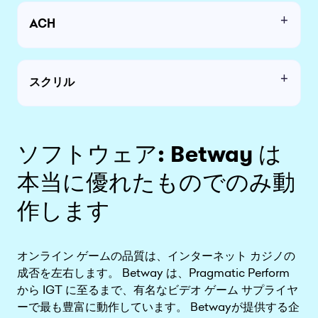
Betwayの決済方法は私の目で高く評価されています
ACH
か？痛みを伴うキャッシュアウトなど、巨額の勝利
を台無しにするものはほとんどありません。
スクリル
ソフトウェア: Betway は
本当に優れたものでのみ動
作します
オンライン ゲームの品質は、インターネット カジノの
成否を左右します。 Betway は、Pragmatic Perform
から IGT に至るまで、有名なビデオ ゲーム サプライヤ
ーで最も豊富に動作しています。 Betwayが提供する企