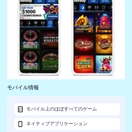
モバイル情報
モバイル上のほぼすべてのゲーム
ネイティブアプリケーション