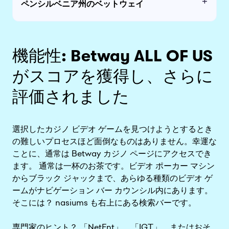
ペンシルベニア州のベットウェイ
機能性: Betway ALL OF US
がスコアを獲得し、さらに
評価されました
選択したカジノ ビデオ ゲームを見つけようとするとき
の難しいプロセスほど面倒なものはありません。幸運な
ことに、通常は Betway カジノ ページにアクセスでき
ます。 通常は一杯のお茶です。ビデオ ポーカー マシン
からブラック ジャックまで、あらゆる種類のビデオ ゲ
ームがナビゲーション バー カウンシル内にあります。
そこには？ nasiums も右上にある検索バーです。
専門家のヒント？ 「NetEnt」、「IGT」、またはおそ