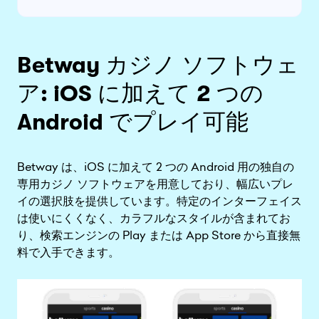
したり FAQ にアクセスしたりできるサイトのフッタ
ーから簡単に購入できます。
Betway カジノ ソフトウェ
ア: iOS に加えて 2 つの
Android でプレイ可能
Betway は、iOS に加えて 2 つの Android 用の独自の
専用カジノ ソフトウェアを用意しており、幅広いプレ
イの選択肢を提供しています。特定のインターフェイス
は使いにくくなく、カラフルなスタイルが含まれてお
り、検索エンジンの Play または App Store から直接無
料で入手できます。