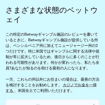
さまざまな状態のベットウ
ェイ
この特定のBetwayギャンブル施設のレビューを書いて
いるときに、Betwayギャンブル施設が提供している州
は、ペンシルベニア州に加えてニュージャージー州の2
つだけです。特に米国ではギャンブルに関する法律や規
制が常に拡大しているため、後日さらに多くのことが行
われる可能性があります。何かが変わったら、私たち全
員?あなたが知るのを助ける最初の人になります。
一方、これらの州以外にお住まいの場合は、最善の方法
を検討することをお勧めします。
カジノでお金を一掃
する
、米国全土でご利用いただけます。