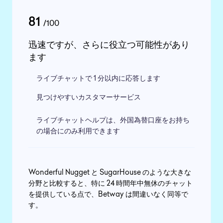
81
/100
迅速ですが、さらに役立つ可能性があり
ます
ライブチャットで 1 分以内に応答します
見つけやすいカスタマーサービス
ライブチャットヘルプは、外国為替口座をお持ち
の場合にのみ利用できます
Wonderful Nugget と SugarHouse のような大きな
分野と比較すると、特に 24 時間年中無休のチャット
を提供している点で、Betway は間違いなく同等で
す。