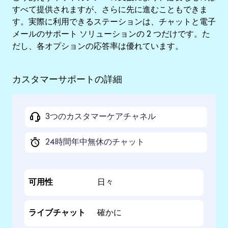
すべて提供されますが、さらに先に進むこともできま
す。実際に利用できるステーションは、チャットと電子
メールのサポート ソリューションの 2 つだけです。た
だし、各オプションの応答率は優れています。
カスタマーサポートの詳細
3つのカスタマーケアチャネル
24時間年中無休のチャット
可用性
日々
ライブチャット
確かに