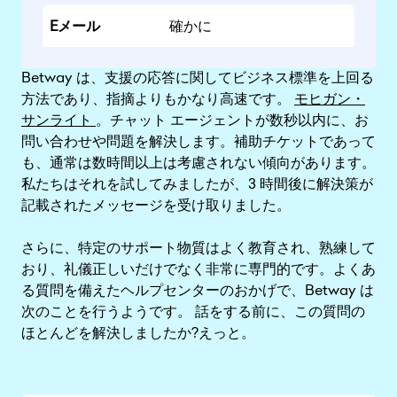
Eメール
確かに
Betway は、支援の応答に関してビジネス標準を上回る
電話
単純にいいえ
方法であり、指摘よりもかなり高速です。
モヒガン・
サンライト
。チャット エージェントが数秒以内に、お
ページ上のサポ
アシストセンター内のFAQ
問い合わせや問題を解決します。補助チケットであって
ート
エリア
も、通常は数時間以上は考慮されない傾向があります。
私たちはそれを試してみましたが、3 時間後に解決策が
記載されたメッセージを受け取りました。
さらに、特定のサポート物質はよく教育され、熟練して
おり、礼儀正しいだけでなく非常に専門的です。よくあ
る質問を備えたヘルプセンターのおかげで、Betway は
次のことを行うようです。 話をする前に、この質問の
ほとんどを解決しましたか?えっと。