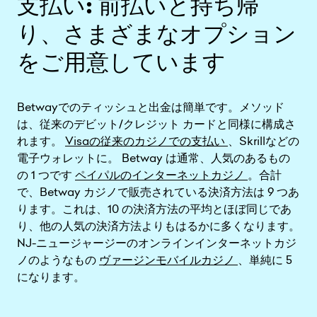
支払い: 前払いと持ち帰
り、さまざまなオプション
をご用意しています
Betwayでのティッシュと出金は簡単です。メソッド
は、従来のデビット/クレジット カードと同様に構成さ
れます。
Visaの従来のカジノでの支払い
、Skrillなどの
電子ウォレットに。 Betway は通常、人気のあるもの
の 1 つです
ペイパルのインターネットカジノ
。合計
で、Betway カジノで販売されている決済方法は 9 つあ
ります。これは、10 の決済方法の平均とほぼ同じであ
り、他の人気の決済方法よりもはるかに多くなります。
NJ-ニュージャージーのオンラインインターネットカジ
ノのようなもの
ヴァージンモバイルカジノ
、単純に 5
になります。