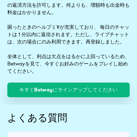
の返済方法を許可します。何よりも、増額時も出金時も
料金はかかりません。
困ったときのヘルプミ¥が充実しており、 毎日のチャッ
トは 1 分以内に返信されます。ただし、ライブチャット
は、次の場合にのみ利用できます。再登録しました。
全体として、利点は欠点をはるかに上回っているため、
Betwayを見て、今すぐお好みのゲームをプレイし始め
てください。
今すぐBetwayにサインアップしてください
よくある質問